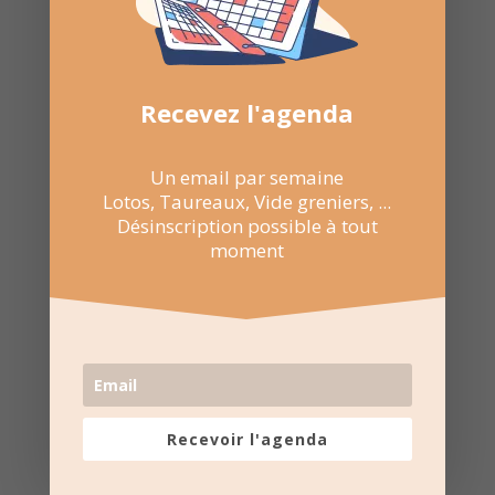
Recevez l'agenda
Un email par semaine
Lotos, Taureaux, Vide greniers, ...
Désinscription possible à tout
moment
12 Jan 2025
12:00 au 23:30
Petit stade de Saint-Laurent
d’Aigouze
Recevoir l'agenda
Boulevard Alexandra David
Néel, Saint-Laurent-d'Aigouze,