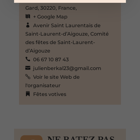
Gard, 30220, France,
+ Google Map
Avenir Saint Laurentais de
Saint-Laurent-d’Aigouze
,
Comité
des fêtes de Saint-Laurent-
d’Aigouze
06 67 10 87 43
julienberkal23@gmail.com
Voir le site Web de
l'organisateur
Fêtes votives
NE RATEZ PAS