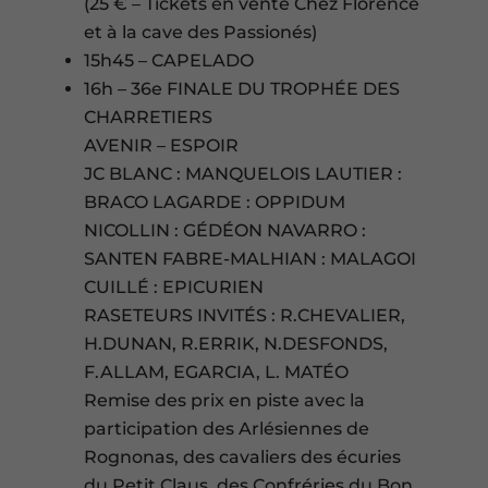
(25 € – Tickets en vente Chez Florence
et à la cave des Passionés)
15h45 – CAPELADO
16h – 36e FINALE DU TROPHÉE DES
CHARRETIERS
AVENIR – ESPOIR
JC BLANC : MANQUELOIS LAUTIER :
BRACO LAGARDE : OPPIDUM
NICOLLIN : GÉDÉON NAVARRO :
SANTEN FABRE-MALHIAN : MALAGOI
CUILLÉ : EPICURIEN
RASETEURS INVITÉS : R.CHEVALIER,
H.DUNAN, R.ERRIK, N.DESFONDS,
F.ALLAM, EGARCIA, L. MATÉO
Remise des prix en piste avec la
participation des Arlésiennes de
Rognonas, des cavaliers des écuries
du Petit Claus, des Confréries du Bon