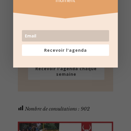
moment
e-mail
Une fois par semaine en un coup d'oeil
Lotos, Taureaux, Marchés de Noël, ...
Désinscription possible à tout moment
Recevoir l'agenda
Recevoir l'agenda chaque
semaine
Nombre de consultations :
902