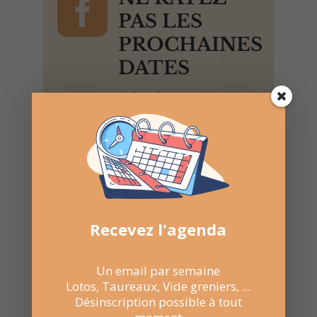

PAS LES
PROCHAINES
DATES
Suivez la
page Facebook
pour recevoir un résumé
une fois par semaine.
Recevez l'agenda
Un email par semaine
Lotos, Taureaux, Vide greniers, ...
Désinscription possible à tout
Recevez l'agenda par