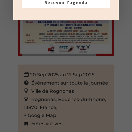
Recevoir l'agenda
20 Sep 2025 au 21 Sep 2025
Événement sur toute la journée
Ville de Rognonas
Rognonas, Bouches-du-Rhone,
13870, France,
+ Google Map
Fêtes votives