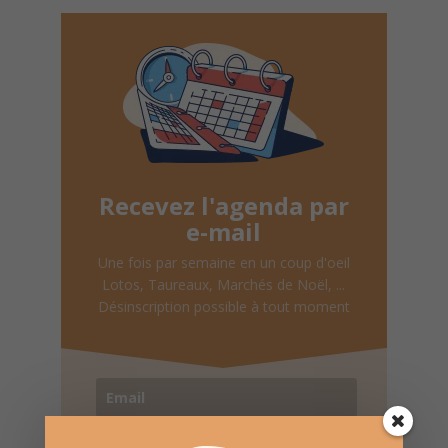
Recevez l'agenda par
e-mail
Une fois par semaine en un coup d'oeil
Lotos, Taureaux, Marchés de Noël, ...
Désinscription possible à tout moment
Recevoir l'agenda chaque