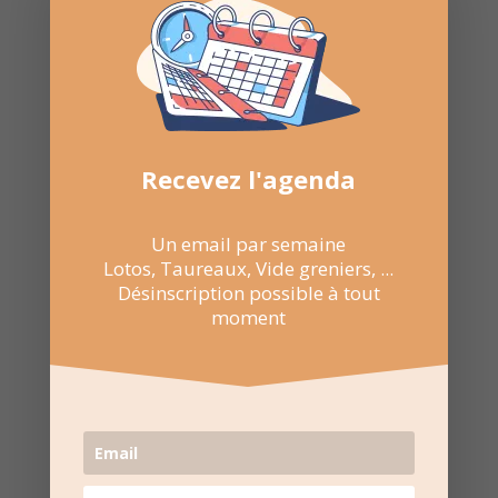
semaine
Nombre de consultations :
255
Recevez l'agenda
Un email par semaine
Lotos, Taureaux, Vide greniers, ...
Désinscription possible à tout
moment