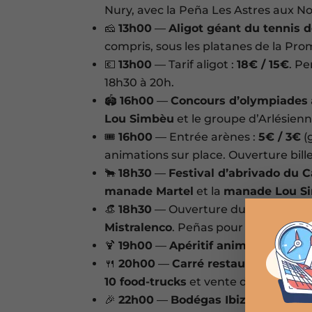
Nury, avec la Peña Les Astres aux No
🧀
13h00
—
Aligot géant du tennis d
compris, sous les platanes de la Pr
💶
13h00
— Tarif aligot :
18€ / 15€
. P
18h30 à 20h.
🏟️
16h00
—
Concours d’olympiades
Lou Simbèu
et le groupe d’Arlésien
🎟️
16h00
— Entrée arènes :
5€ / 3€
(
animations sur place. Ouverture bill
🐂
18h30
—
Festival d’abrivado du C
manade Martel
et la
manade Lou S
👒
18h30
— Ouverture du festival par
Mistralenco
. Peñas pour le Coupo S
🍹
19h00
—
Apéritif animé dans les 
🍴
20h00
—
Carré restauration
sous 
10 food-trucks
et vente de vins des p
🎉
22h00
—
Bodégas Ibiza / Latina /