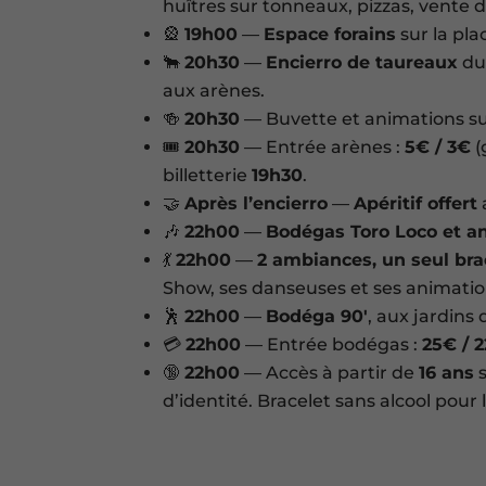
huîtres sur tonneaux, pizzas, vente d
🎡
19h00
—
Espace forains
sur la plac
🐂
20h30
—
Encierro de taureaux
du
aux arènes.
🍻
20h30
— Buvette et animations su
🎟️
20h30
— Entrée arènes :
5€ / 3€
(
billetterie
19h30
.
🤝
Après l’encierro
—
Apéritif offert
🎶
22h00
—
Bodégas Toro Loco et a
💃
22h00
—
2 ambiances, un seul bra
Show, ses danseuses et ses animati
🕺
22h00
—
Bodéga 90′
, aux jardins 
💳
22h00
— Entrée bodégas :
25€ / 
🔞
22h00
— Accès à partir de
16 ans
s
d’identité. Bracelet sans alcool pour 