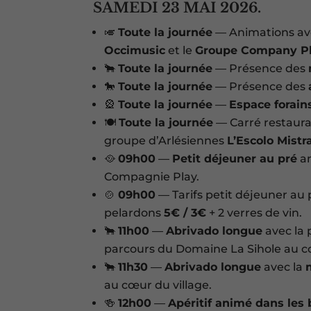
SAMEDI 23 MAI 2026.
🎺
Toute la journée
— Animations av
Occimusic
et le
Groupe Company P
🐂
Toute la journée
— Présence des
🐎
Toute la journée
— Présence des
🎡
Toute la journée
—
Espace forain
🍽️
Toute la journée
— Carré restaura
groupe d’Arlésiennes
L’Escolo Mistr
🥘
09h00
—
Petit déjeuner au pré
a
Compagnie Play.
🍲
09h00
— Tarifs petit déjeuner au p
pelardons
5€ / 3€
+ 2 verres de vin.
🐂
11h00
—
Abrivado longue
avec la 
parcours du Domaine La Sihole au cœ
🐂
11h30
—
Abrivado longue
avec la
au cœur du village.
🍻
12h00
—
Apéritif animé dans les 