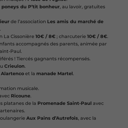
 poneys du P’tit bonheur
, au lavoir, gratuites
rieur
de l’association
Les amis du marché de
.
on La Cissonière
10€ / 8€
; charcuterie
10€ / 8€
.
enfants accompagnés des parents, animée par
int-Paul.
éférés ! Tiercés gagnants récompensés.
du
Crieulon
.
Alartenco
et la
manade Martel
.
mation musicale.
avec
Ricoune
.
s platanes de la
Promenade Saint-Paul
avec
artenaires.
boulangerie
Aux Pains d’Autrefois
, avec la