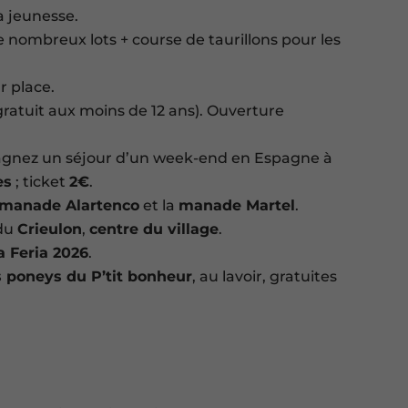
a jeunesse.
nombreux lots + course de taurillons pour les
r place.
gratuit aux moins de 12 ans). Ouverture
agnez un séjour d’un week-end en Espagne à
es
; ticket
2€
.
manade Alartenco
et la
manade Martel
.
 du
Crieulon
,
centre du village
.
la Feria 2026
.
 poneys du P’tit bonheur
, au lavoir, gratuites