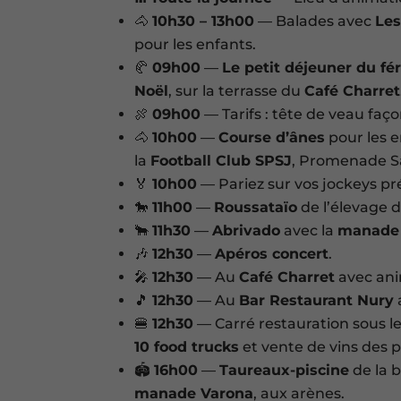
🐴
10h30 – 13h00
— Balades avec
Les
pour les enfants.
🥐
09h00
—
Le petit déjeuner du fé
Noël
, sur la terrasse du
Café Charret
🍖
09h00
— Tarifs : tête de veau faç
🐴
10h00
—
Course d’ânes
pour les 
la
Football Club SPSJ
, Promenade Sa
🏅
10h00
— Pariez sur vos jockeys pr
🐎
11h00
—
Roussataïo
de l’élevage 
🐂
11h30
—
Abrivado
avec la
manade 
🎶
12h30
—
Apéros concert
.
🎤
12h30
— Au
Café Charret
avec ani
🎵
12h30
— Au
Bar Restaurant Nury
🍔
12h30
— Carré restauration sous le
10 food trucks
et vente de vins des p
🏟️
16h00
—
Taureaux-piscine
de la 
manade Varona
, aux arènes.