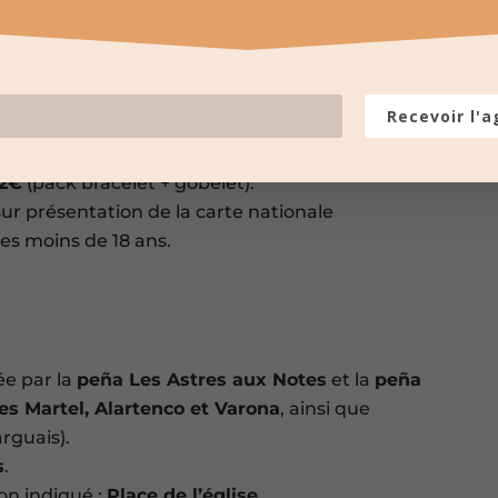
acelet
:
Bodéga Ibiza
avec Concept Music
ns, place du Château, avec la présence de
 Salsa Latino, au patio du Café Charret.
Recevoir l'
ns de la salle des fêtes.
partenaires viticoles. Consos à gogo.
22€
(pack bracelet + gobelet).
ur présentation de la carte nationale
les moins de 18 ans.
e par la
peña Les Astres aux Notes
et la
peña
s Martel, Alartenco et Varona
, ainsi que
rguais).
s
.
on indiqué :
Place de l’église
.