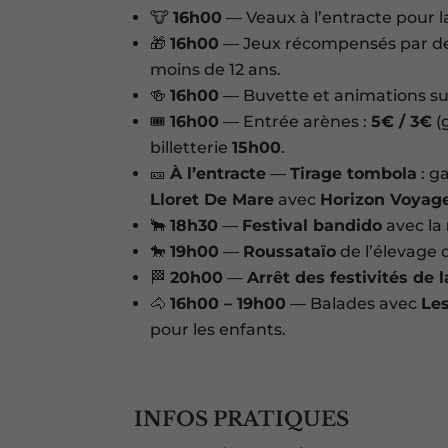
🐮
16h00
— Veaux à l’entracte pour l
🎁
16h00
— Jeux récompensés par de 
moins de 12 ans.
🍻
16h00
— Buvette et animations su
🎟️
16h00
— Entrée arènes :
5€ / 3€
(
billetterie
15h00
.
🎫
À l’entracte
—
Tirage tombola
: g
Lloret De Mare
avec
Horizon Voyag
🐂
18h30
—
Festival bandido
avec la
🐎
19h00
—
Roussataïo
de l’élevage
🏁
20h00
—
Arrêt des festivités de 
🐴
16h00 – 19h00
— Balades avec
Les
pour les enfants.
INFOS PRATIQUES