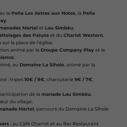
ec la
Peña Les Astres aux Notes
, la
Peña
lay
.
manades Martel
et
Lou Simbèu
.
attelages des Paluns
et du
Chariot Western
.
s
sur la place de l’église.
tion animé par le
Groupe Company Play
et le
alenco
.
nimé, au
Domaine La Sihole
, animé par la
ré : tripes
10€ / 8€
, charcuterie
9€ / 7€
,
participation de la
manade Lou Simbèu
,
ur du village.
manade Martel
, parcours du Domaine La Sihole
bars
: au Café Charret et au Bar Restaurant