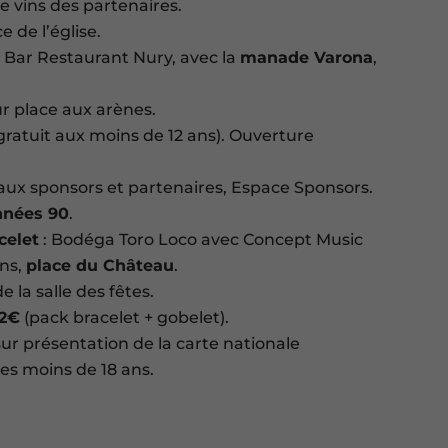
e vins des partenaires.
e de l’église.
 Bar Restaurant Nury, avec la
manade Varona
,
r place aux arènes.
gratuit aux moins de 12 ans). Ouverture
aux sponsors et partenaires, Espace Sponsors.
nnées 90
.
celet
: Bodéga Toro Loco avec Concept Music
ons,
place du Château
.
de la salle des fêtes.
22€
(pack bracelet + gobelet).
ur présentation de la carte nationale
les moins de 18 ans.