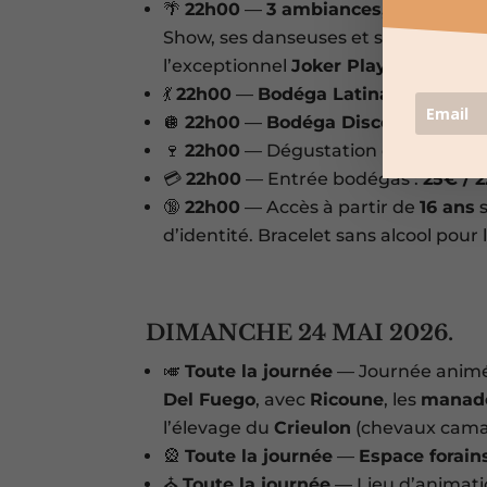
🌴
22h00
—
3 ambiances, un seul br
Show, ses danseuses et ses animatio
l’exceptionnel
Joker Play
.
💃
22h00
—
Bodéga Latina
, ambiance
🪩
22h00
—
Bodéga Disco
, aux jardi
🍷
22h00
— Dégustation des vins des 
💳
22h00
— Entrée bodégas :
25€ / 
🔞
22h00
— Accès à partir de
16 ans
s
d’identité. Bracelet sans alcool pour 
DIMANCHE 24 MAI 2026.
🎺
Toute la journée
— Journée animé
Del Fuego
, avec
Ricoune
, les
manade
l’élevage du
Crieulon
(chevaux cama
🎡
Toute la journée
—
Espace forain
⛪
Toute la journée
— Lieu d’animati