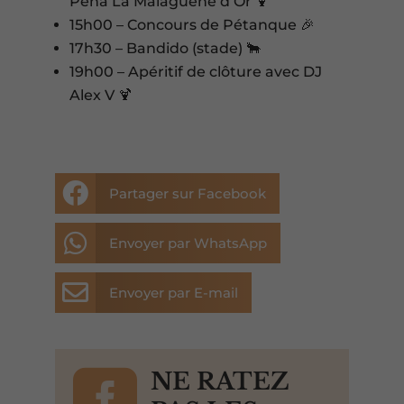
Peña La Malaguène d’Or 🍹
15h00 – Concours de Pétanque 🎉
17h30 – Bandido (stade) 🐂
19h00 – Apéritif de clôture avec DJ
Alex V 🍹

Partager sur Facebook

Envoyer par WhatsApp

Envoyer par E-mail

NE RATEZ