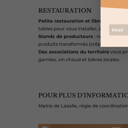
RESTAURATION
Petite restauration et libre dégustat
tables pour vous installer, en haut de 
Stands de producteurs
: nombreux so
produits transformés (crêpes, omelette
Des associations du territoire
vous pr
garnies, vin chaud et bières locales
POUR PLUS D’INFORMATI
Mairie de Lasalle, régie de coordinati