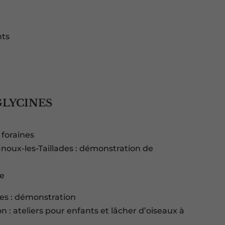
nts
GLYCINES
 foraines
noux-les-Taillades : démonstration de
ve
hes : démonstration
: ateliers pour enfants et lâcher d’oiseaux à