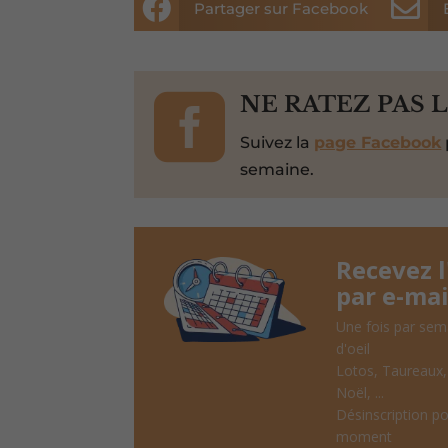


Partager sur Facebook

NE RATEZ PAS 
Suivez la
page Facebook
semaine.
Recevez 
par e-mai
Une fois par sem
d'oeil
Lotos, Taureaux
Noël, ...
Désinscription po
moment