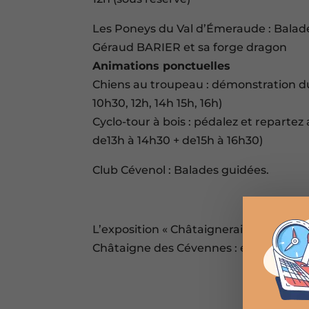
Les Poneys du Val d’Émeraude : Balade
Géraud BARIER et sa forge dragon
Animations ponctuelles
Chiens au troupeau : démonstration du 
10h30, 12h, 14h 15h, 16h)
Cyclo-tour à bois : pédalez et repartez 
de13h à 14h30 + de15h à 16h30)
Club Cévenol : Balades guidées.
L’exposition « Châtaigneraie cévenole 
Châtaigne des Cévennes : en permanenc