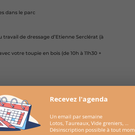
s dans le parc
travail de dressage d’Etienne Serclérat (à
avec votre toupie en bois (de 10h à 11h30 +
Recevez l'agenda
» de l’association des producteurs de
e au Temple, visites guidées à 11h et 16h
Un email par semaine
Lotos, Taureaux, Vide greniers, ...
Désinscription possible à tout mom