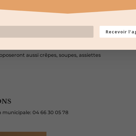
ion
: des stands pour tous les goûts et des
la place ou au parc des Glycines
Recevoir l'
nt ceux qui proposent eux-mêmes leurs
s, galettes, pâtés…)
oposeront aussi crêpes, soupes, assiettes
ONS
on municipale: 04 66 30 05 78