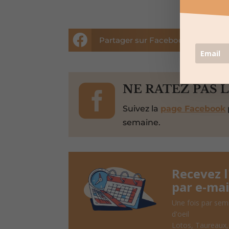


Partager sur Facebook

NE RATEZ PAS 
Suivez la
page Facebook
semaine.
Recevez 
par e-mai
Une fois par sem
d'oeil
Lotos, Taureaux