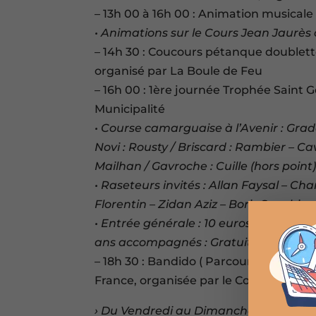
– 13h 00 à 16h 00 : Animation musicale
• Animations sur le Cours Jean Jaurès 
– 14h 30 : Coucours pétanque doublett
organisé par La Boule de Feu
– 16h 00 : 1ère journée Trophée Saint 
Municipalité
• Course camarguaise à l’Avenir : Gradel
Novi : Rousty / Briscard : Rambier – Cav
Mailhan / Gavroche : Cuille (hors point
• Raseteurs invités : Allan Faysal – C
Florentin – Zidan Aziz – Boris Sanchis
• Entrée générale : 10 euros / Carte Jeun
ans accompagnés : Gratuit
– 18h 30 : Bandido ( Parcours fermé ) 
France, organisée par le Comité des fê
› Du Vendredi au Dimanche, fête forai