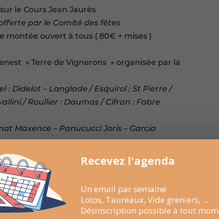
 sur le Cours Jean Jaurès
offerte par le Comité des fêtes
e montée ouvert à tous ( 80€ + mises )
Genest » Terre de Vignerons » organisée par la
 : Didelot – Langlade / Esquirol : St Pierre /
allini / Roullier : Daumas / Cifran : Fabre
)
hanat Maxence – Panucucci Joris – Garcia
e : 2 euros / 12 à 16 ans : 5 euros / Moins de 12
Recevez l'agenda
de la Manade Briaux sur l’avenue Pierre Mendès
Un email par semaine
tes
Lotos, Taureaux, Vide greniers, ...
Désinscription possible à tout mom
ne sur le Cours Jean Jaurès