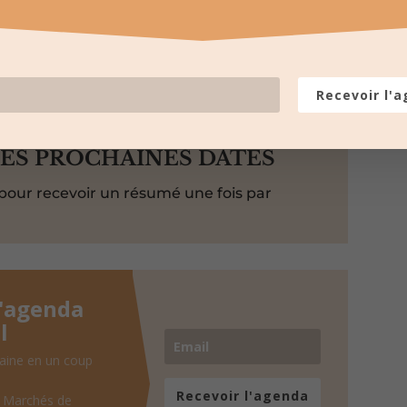
Envoyer par E-mail
Recevoir l'
LES PROCHAINES DATES
pour recevoir un résumé une fois par
l'agenda
l
aine en un coup
Recevoir l'agenda
, Marchés de