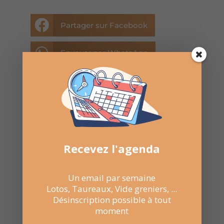

Partager sur Facebook

Envoyer par WhatsApp

Envoyer par E-mail

NE RATEZ
PAS LES
Recevez l'agenda
PROCHAINES
DATES
Un email par semaine
Lotos, Taureaux, Vide greniers, ...
Désinscription possible à tout
Suivez la
page Facebook
moment
pour recevoir un résumé