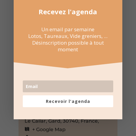
Recevez l'agenda
Un email par semaine
Lotos, Taureaux, Vide greniers, ...
Désinscription possible à tout
moment
1 Nov 2022
Événement sur toute la journée
Manade Renaud Vinuesa – Le
Recevoir l'agenda
Cailar
Route du Pont des Tourradons,
Le Cailar, Gard, 30740, France,
+ Google Map