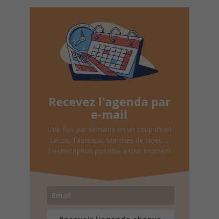
Recevez l'agenda par
e-mail
Une fois par semaine en un coup d'oeil
Lotos, Taureaux, Marchés de Noël, ...
Désinscription possible à tout moment