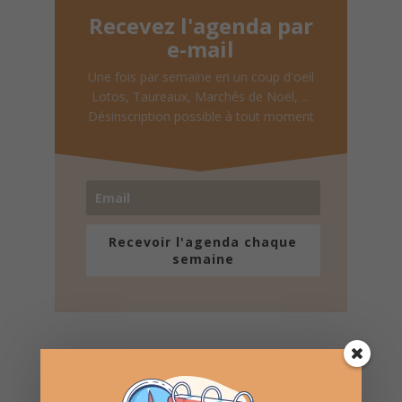
Recevez l'agenda par
e-mail
Une fois par semaine en un coup d'oeil
Lotos, Taureaux, Marchés de Noël, ...
Désinscription possible à tout moment
Recevoir l'agenda chaque
semaine
Nombre de consultations :
356