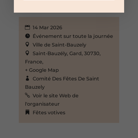
14 Mar 2026
Événement sur toute la journée
Ville de Saint-Bauzely
Saint-Bauzély, Gard, 30730,
France,
+ Google Map
Comité Des Fêtes De Saint
Bauzely
Voir le site Web de
l'organisateur
Fêtes votives