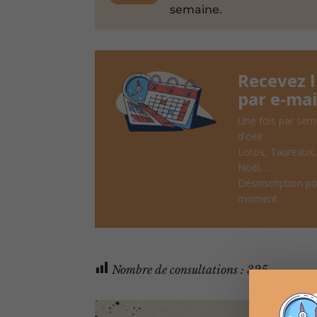
semaine.
Recevez 
par e-mai
Une fois par sem
d'oeil
Lotos, Taureaux
Noël, ...
Désinscription po
moment
Nombre de consultations :
325