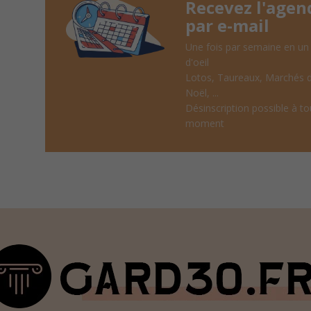
Recevez l'agen
par e-mail
Une fois par semaine en un
d'oeil
Lotos, Taureaux, Marchés 
Noël, ...
Désinscription possible à to
moment