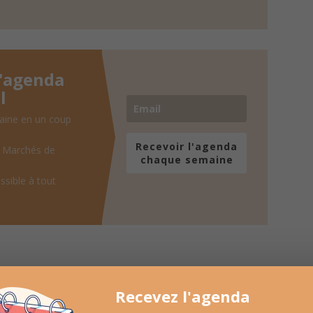
l'agenda
l
aine en un coup
Recevoir l'agenda
, Marchés de
chaque semaine
ssible à tout
Recevez l'agenda