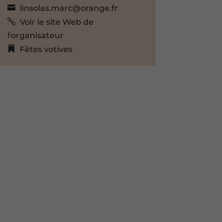
linsolas.marc@orange.fr
Voir le site Web de
l'organisateur
Fêtes votives