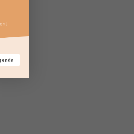
ent
agenda