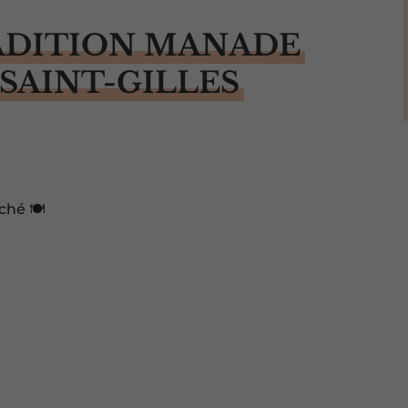
ADITION MANADE
 SAINT-GILLES
hé 🍽️