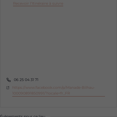
Recevoir l’Itinéraire à suivre
Téléphone
06 25 04 31 71
Site
https://www.facebook.com/p/Manade-Bilhau-
web
100090891850991/?locale=fr_FR
Évènements pour ce lieu