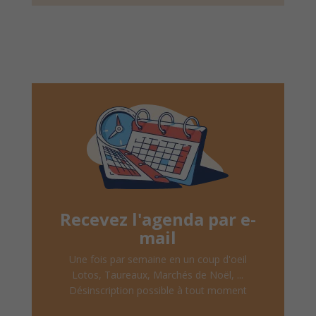
Recevez l'agenda par e-
mail
Une fois par semaine en un coup d'oeil
Lotos, Taureaux, Marchés de Noël, ...
Désinscription possible à tout moment