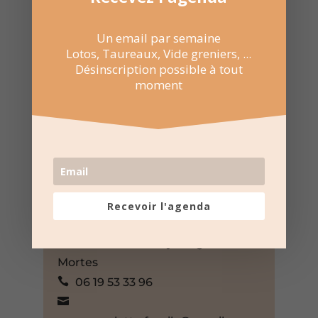
Un email par semaine
Lotos, Taureaux, Vide greniers, ...
Désinscription possible à tout
moment
28 Fév 2026
19:00 au 22:00
Salle Flamingo – Aigues-Mortes
Rue des Marchands, Aigues-
Mortes, Gard, 30220, France,
Recevoir l'agenda
+ Google Map
Canalette Family – Aigues-
Mortes
06 19 53 33 96