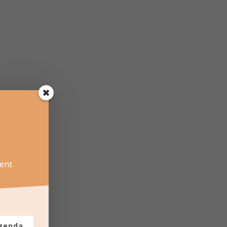
ent
agenda