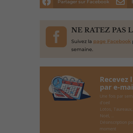


Partager sur Facebook

NE RATEZ PAS 
Suivez la
page Facebook
semaine.
Recevez 
par e-mai
Une fois par sem
d'oeil
Lotos, Taureaux
Noël, ...
Désinscription po
moment