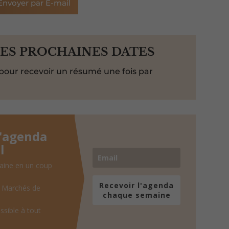
Envoyer par E-mail
LES PROCHAINES DATES
pour recevoir un résumé une fois par
l'agenda
l
aine en un coup
Recevoir l'agenda
, Marchés de
chaque semaine
ssible à tout