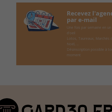
Recevez l'agen
par e-mail
Une fois par semaine en un
d'oeil
Lotos, Taureaux, Marchés 
Noël, ...
Désinscription possible à to
moment