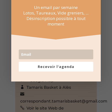
Un email par semaine
Lotos, Taureaux, Vide greniers, ...
Désinscription possible à tout
moment
27 Avr 2025
15:00 au 18:00
Maison du peuple de Tamaris –
Alès
Place Danièle Casanova, Alès,
Recevoir l'agenda
Gard, 30100, France,
+ Google Map
Tamaris Basket à Alès
correspondant.tamarisbasket@gmail.com
Voir le site Web de