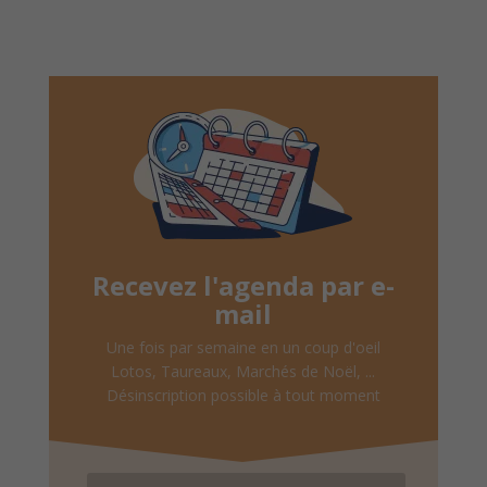
Recevez l'agenda par e-
mail
Une fois par semaine en un coup d'oeil
Lotos, Taureaux, Marchés de Noël, ...
Désinscription possible à tout moment