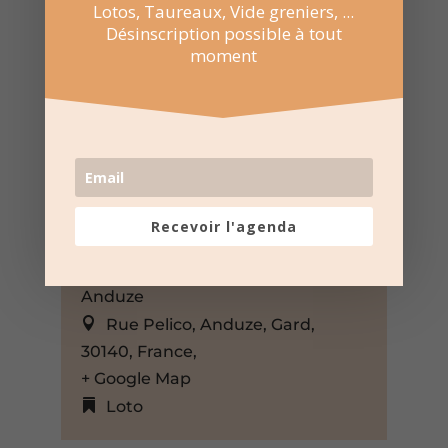
Lotos, Taureaux, Vide greniers, ...
Désinscription possible à tout
moment
11 Jan 2026
Recevoir l'agenda
15:00 au 18:00
Salle Rohan – Espace Pelico –
Anduze
Rue Pelico, Anduze, Gard,
30140, France,
+ Google Map
Loto