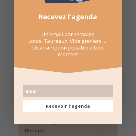
Recevez l'agenda
Un email par semaine
Lotos, Taureaux, Vide greniers, ...
Désinscription possible à tout
moment
16 Mar 2025
Recevoir l'agenda
16:00 au 19:00
Salle Léopold Delmas de
Générac