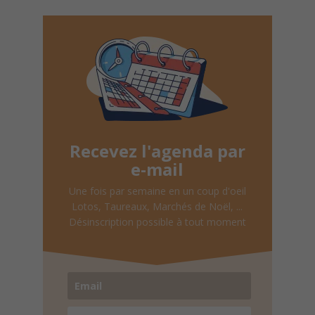
Recevez l'agenda par
e-mail
Une fois par semaine en un coup d'oeil
Lotos, Taureaux, Marchés de Noël, ...
Désinscription possible à tout moment