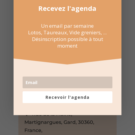
Recevez l'agenda
Un email par semaine
Lotos, Taureaux, Vide greniers, ...
Désinscription possible à tout
moment
14 Fév 2026
17:00 au 20:00
Recevoir l'agenda
Salle polyvalente –
Martignargues
Rue de la Mairie,
Martignargues, Gard, 30360,
France,