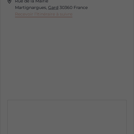
Adresse
Rue de la Mairie
Martignargues
,
Gard
30360
France
Recevoir l’Itinéraire à suivre