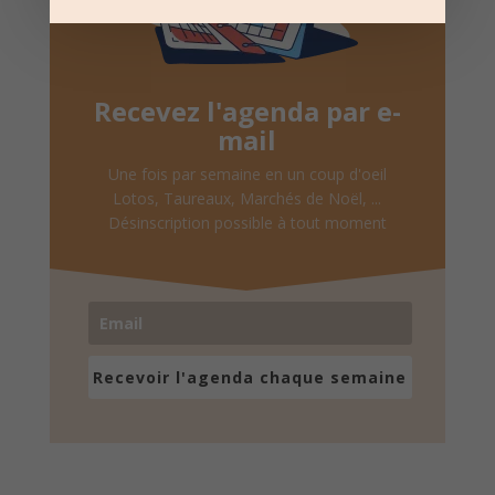
Recevez l'agenda par e-
mail
Une fois par semaine en un coup d'oeil
Lotos, Taureaux, Marchés de Noël, ...
Désinscription possible à tout moment
Recevoir l'agenda chaque semaine