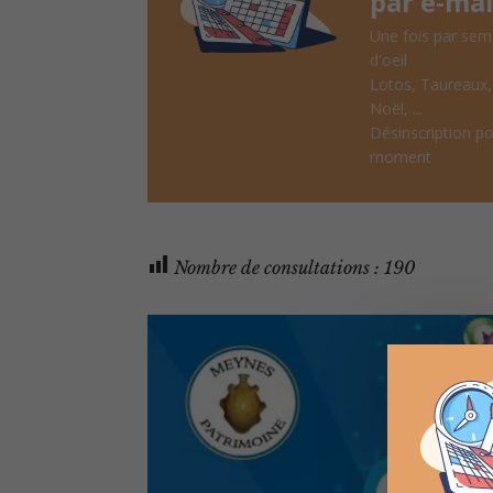
par e-mai
Une fois par sem
d'oeil
Lotos, Taureaux
Noël, ...
Désinscription po
moment
Nombre de consultations :
190