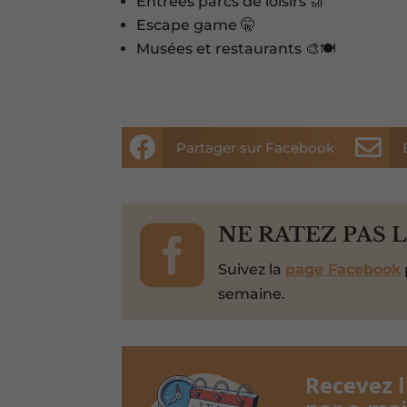
Entrées parcs de loisirs 🎢
Escape game 🤫
Musées et restaurants 🎨🍽️


Partager sur Facebook

NE RATEZ PAS 
Suivez la
page Facebook
semaine.
Recevez 