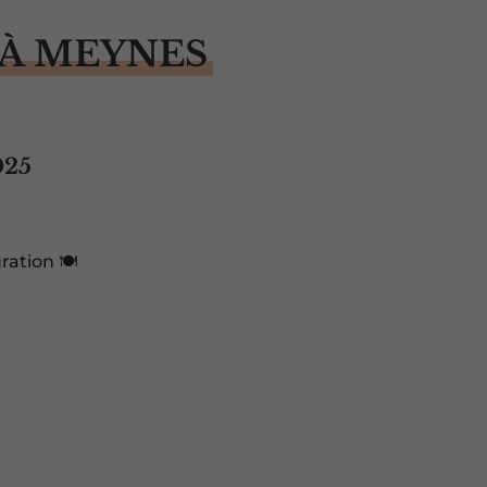
À MEYNES
025
ration 🍽️