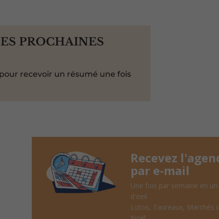
LES PROCHAINES
pour recevoir un résumé une fois
Recevez l'agen
par e-mail
Une fois par semaine en un
d'oeil
Lotos, Taureaux, Marchés 
Noël, ...