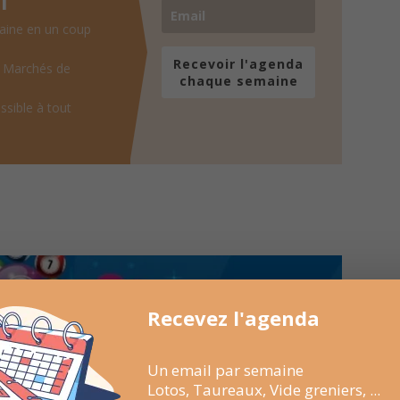
l
aine en un coup
Recevoir l'agenda
, Marchés de
chaque semaine
ssible à tout
Recevez l'agenda
Un email par semaine
Lotos, Taureaux, Vide greniers, ...