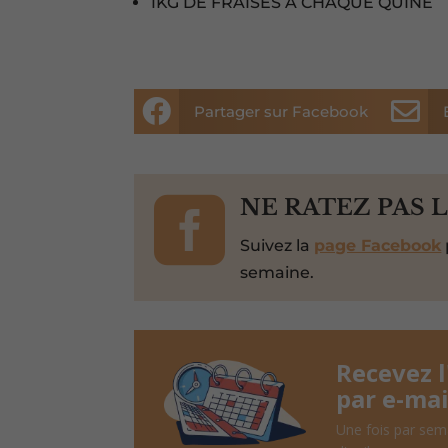
1KG DE FRAISES A CHAQUE QUINE


Partager sur Facebook

NE RATEZ PAS 
Suivez la
page Facebook
semaine.
Recevez 
par e-mai
Une fois par sem