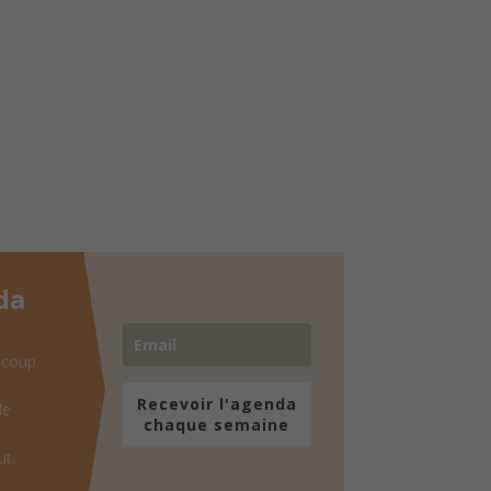
da
 coup
Recevoir l'agenda
de
chaque semaine
ut