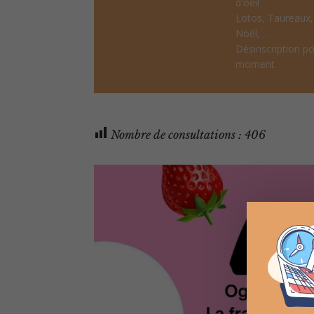
d'oeil
Lotos, Taureaux
Noël, ...
Désinscription po
moment
Nombre de consultations :
406