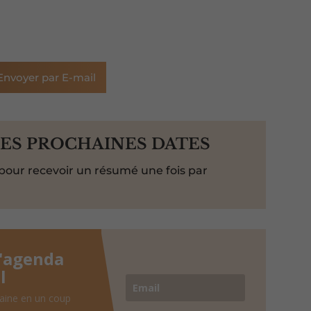
Envoyer par E-mail
LES PROCHAINES DATES
pour recevoir un résumé une fois par
l'agenda
l
aine en un coup