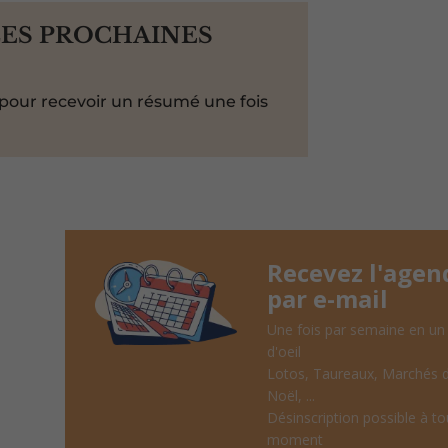
LES PROCHAINES
pour recevoir un résumé une fois
Recevez l'agen
par e-mail
Une fois par semaine en un
d'oeil
Lotos, Taureaux, Marchés 
Noël, ...
Désinscription possible à to
moment