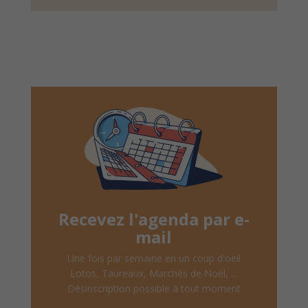
Recevez l'agenda par e-
mail
Une fois par semaine en un coup d'oeil
Lotos, Taureaux, Marchés de Noël, ...
Désinscription possible à tout moment