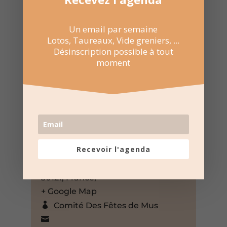
Un email par semaine
Lotos, Taureaux, Vide greniers, ...
Désinscription possible à tout
moment
15 Fév 2026
17:00 au 20:00
Recevoir l'agenda
Salle polyvalente Art’D à Mus
Chemin de Pascalet, Mus, Gard,
30121, France,
+ Google Map
Comité Des Fêtes de Mus