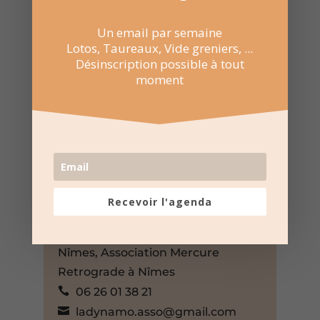
Un email par semaine
Lotos, Taureaux, Vide greniers, ...
Désinscription possible à tout
30 Nov 2024
moment
14:00 au 17:00
Le new bon coin à Nîmes
Rue de la Biche 67, Nîmes, Gard,
30000, France,
+ Google Map
04 66 84 97 24
Recevoir l'agenda
Voir le site Web du lieu
Association La Dynamo à
Nîmes
,
Association Mercure
Retrograde à Nîmes
06 26 01 38 21
ladynamo.asso@gmail.com