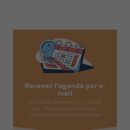
Recevez l'agenda par e-
mail
Une fois par semaine en un coup d'oeil
Lotos, Taureaux, Marchés de Noël, ...
Désinscription possible à tout moment