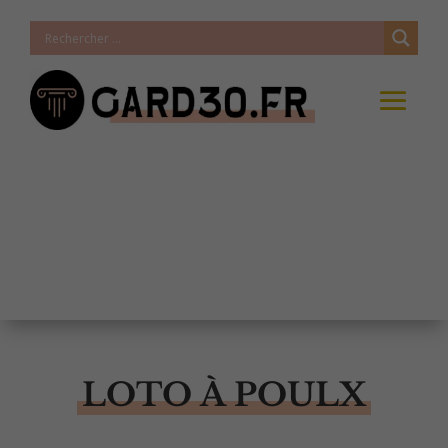
LOTO À POULX