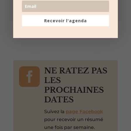
Salle des fêtes – Poulx
Poulx, Gard, 30320, France,
+ Google Map
Recevoir l'agenda
Loto

NE RATEZ PAS
LES
PROCHAINES
DATES
Suivez la
page Facebook
pour recevoir un résumé
une fois par semaine.