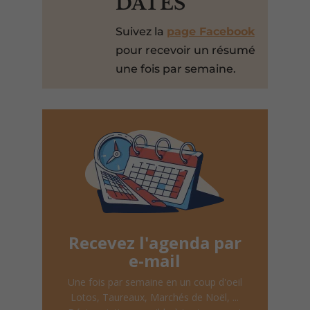
DATES
Suivez la
page Facebook
pour recevoir un résumé
une fois par semaine.
Recevez l'agenda par
e-mail
Une fois par semaine en un coup d'oeil
Lotos, Taureaux, Marchés de Noël, ...