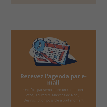
Recevez l'agenda par e-
mail
Une fois par semaine en un coup d'oeil
Lotos, Taureaux, Marchés de Noël, ...
Désinscription possible à tout moment