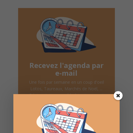
Recevez l'agenda par
e-mail
Une fois par semaine en un coup d'oeil
Lotos, Taureaux, Marchés de Noël, ...
Désinscription possible à tout moment