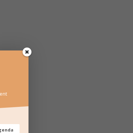
ent
agenda