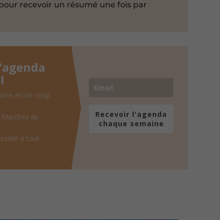
pour recevoir un résumé une fois par
l'agenda
l
aine en un coup
Recevoir l'agenda
, Marchés de
chaque semaine
ssible à tout