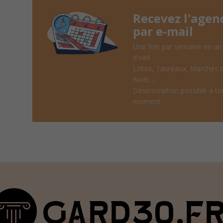
Recevez l'agen
par e-mail
Une fois par semaine en un
d'oeil
Lotos, Taureaux, Marchés 
Noël, ...
Désinscription possible à to
moment