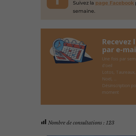
Suivez la
page Facebook
semaine.
Recevez 
par e-mai
Une fois par sem
d'oeil
Lotos, Taureaux
Noël, ...
Désinscription po
moment
Nombre de consultations :
123