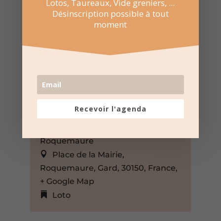
Lotos, Taureaux, Vide greniers, ...
Désinscription possible à tout
moment
15 Fév 2026
Recevoir l'agenda
13:30 au 16:30
Place de la Mairie –
Roquemaure
Place de la Mairie,
Roquemaure, Gard, 30150, France,
+ Google Map
Loto