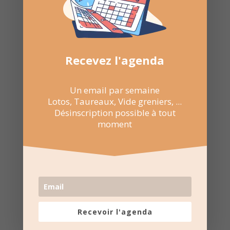
Recevez l'agenda
Un email par semaine
Lotos, Taureaux, Vide greniers, ...
Désinscription possible à tout
moment
Recevoir l'agenda
9 Mar 2025
15:00 au 18:00