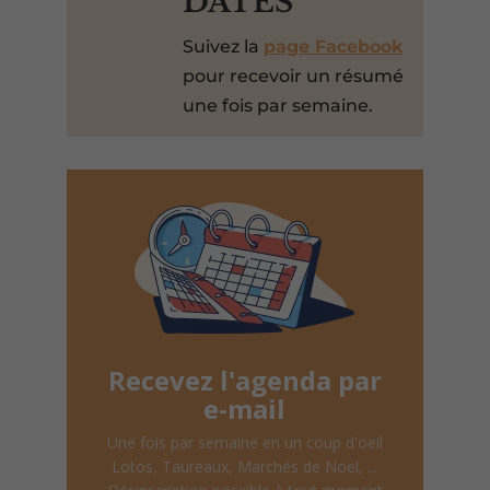
DATES
Suivez la
page Facebook
pour recevoir un résumé
une fois par semaine.
Recevez l'agenda par
e-mail
Une fois par semaine en un coup d'oeil
Lotos, Taureaux, Marchés de Noël, ...