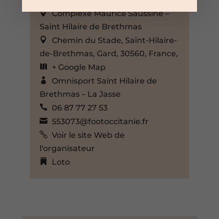
Complexe Maurice Saussine –
Saint Hilaire de Brethmas
Chemin du Stade, Saint-Hilaire-
de-Brethmas, Gard, 30560, France,
+ Google Map
Omnisport Saint Hilaire de
Brethmas – La Jasse
06 87 77 27 53
553073@footoccitanie.fr
Voir le site Web de
l'organisateur
Loto