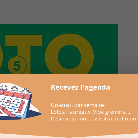
Recevez l'agenda
Un email par semaine
Lotos, Taureaux, Vide greniers, ...
Désinscription possible à tout mom