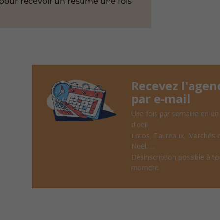
pour recevoir un résumé une fois
Recevez l'agen
par e-mail
Une fois par semaine en un
d'oeil
Lotos, Taureaux, Marchés 
Noël, ...
Désinscription possible à to
moment