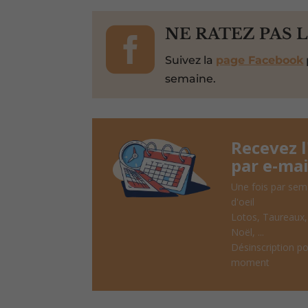

NE RATEZ PAS 
Suivez la
page Facebook
semaine.
Recevez 
par e-mai
Une fois par sem
d'oeil
Lotos, Taureaux
Noël, ...
Désinscription po
moment