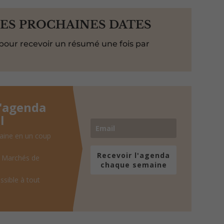
LES PROCHAINES DATES
pour recevoir un résumé une fois par
l'agenda
l
aine en un coup
Recevoir l'agenda
, Marchés de
chaque semaine
ssible à tout