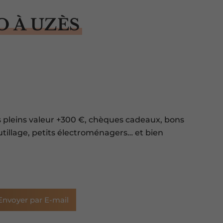
O À UZÈS
 pleins valeur +300 €, chèques cadeaux, bons
tillage, petits électroménagers… et bien
Envoyer par E-mail