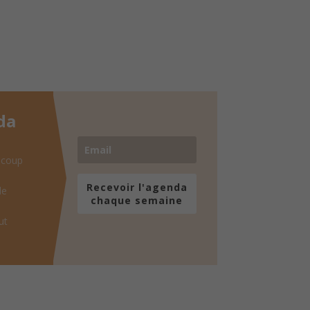
da
 coup
Recevoir l'agenda
de
chaque semaine
ut