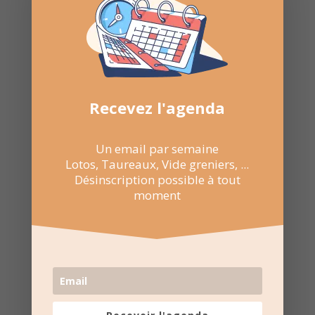
Recevez l'agenda
Un email par semaine
Lotos, Taureaux, Vide greniers, ...
Désinscription possible à tout
moment