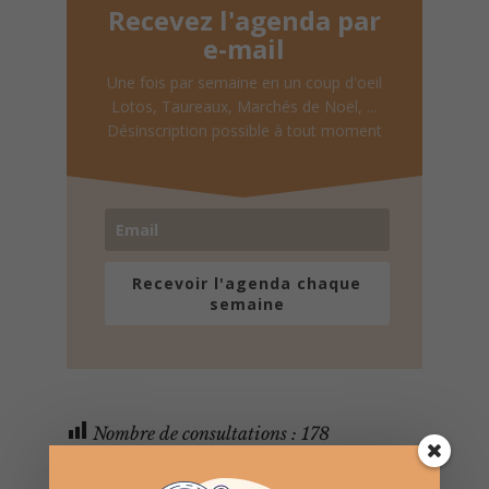
Recevez l'agenda par
e-mail
Une fois par semaine en un coup d'oeil
Lotos, Taureaux, Marchés de Noël, ...
Désinscription possible à tout moment
Recevoir l'agenda chaque
semaine
Nombre de consultations :
178