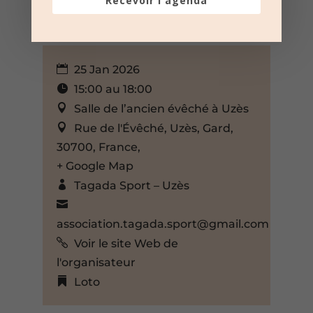
Recevoir l'agenda
25 Jan 2026
15:00 au 18:00
Salle de l’ancien évêché à Uzès
Rue de l'Évêché, Uzès, Gard,
30700, France,
+ Google Map
Tagada Sport – Uzès
association.tagada.sport@gmail.com
Voir le site Web de
l'organisateur
Loto