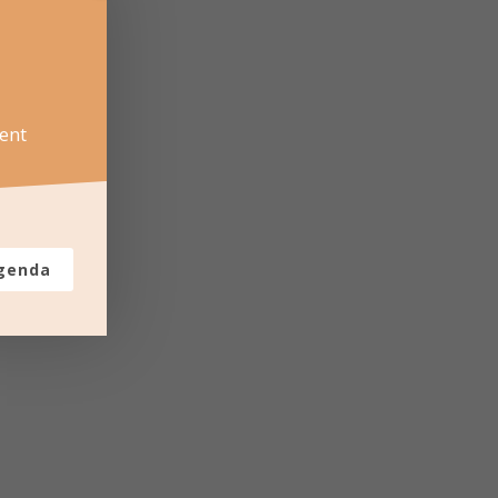
ent
agenda