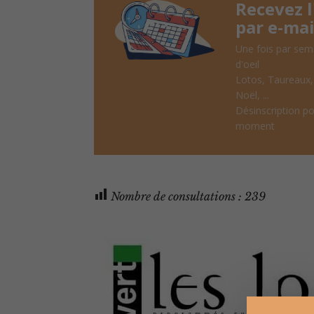
Recevez 
par e-mai
Une fois par sem
d'oeil
Lotos, Taureaux
Noël, ...
Désinscription po
moment
Nombre de consultations :
239