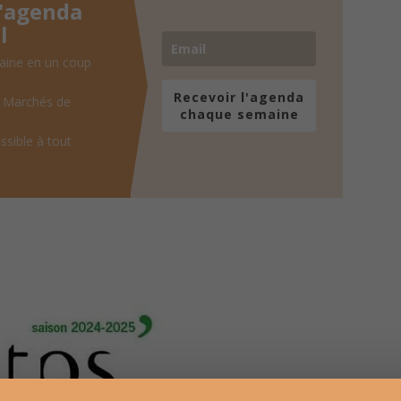
l'agenda
l
aine en un coup
Recevoir l'agenda
, Marchés de
chaque semaine
ssible à tout