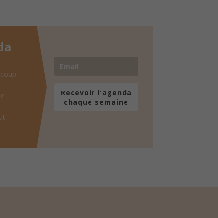
da
 coup
Recevoir l'agenda
de
chaque semaine
ut