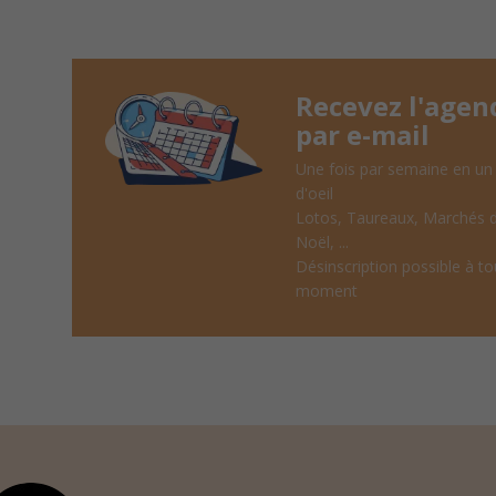
Recevez l'agen
par e-mail
Une fois par semaine en un
d'oeil
Lotos, Taureaux, Marchés 
Noël, ...
Désinscription possible à to
moment