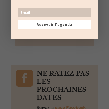
17:30 au 20:30
Salle Georges Bizet – Vauvert
Rue Louise Désir, Vauvert, Gard,
30600, France,
Recevoir l'agenda
+ Google Map
Loto

NE RATEZ PAS
LES
PROCHAINES
DATES
Suivez la
page Facebook