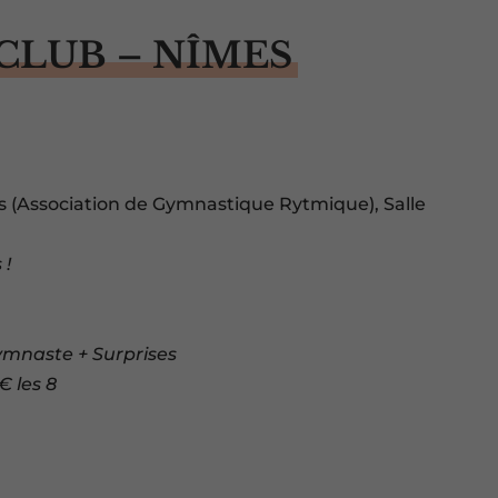
CLUB – NÎMES
s (Association de Gymnastique Rytmique), Salle
 !
Gymnaste + Surprises
5€ les 8