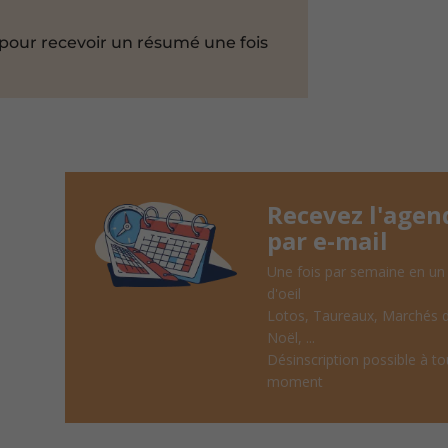
pour recevoir un résumé une fois
Recevez l'agen
par e-mail
Une fois par semaine en un
d'oeil
Lotos, Taureaux, Marchés 
Noël, ...
Désinscription possible à to
moment