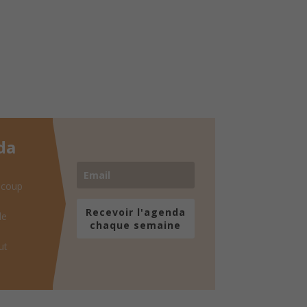
da
 coup
Recevoir l'agenda
de
chaque semaine
ut