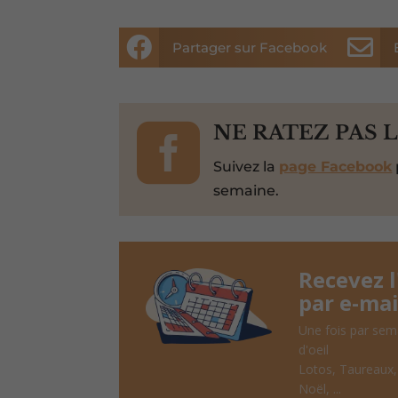


Partager sur Facebook

NE RATEZ PAS 
Suivez la
page Facebook
semaine.
Recevez 
par e-mai
Une fois par sem
d'oeil
Lotos, Taureaux
Noël, ...