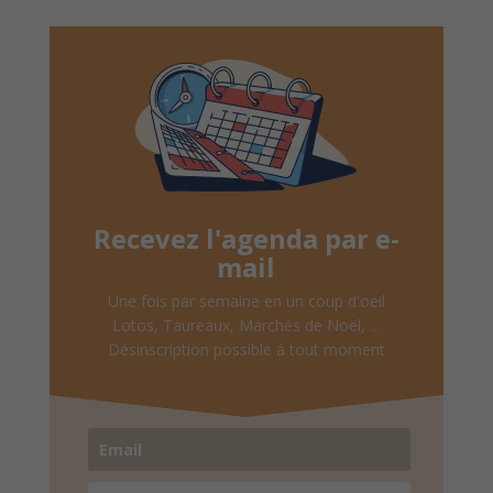
Recevez l'agenda par e-
mail
Une fois par semaine en un coup d'oeil
Lotos, Taureaux, Marchés de Noël, ...
Désinscription possible à tout moment