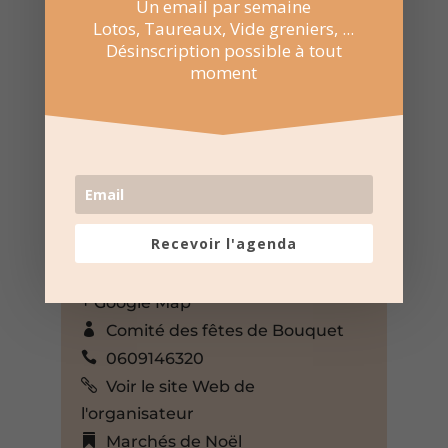
Un email par semaine
Lotos, Taureaux, Vide greniers, ...
Désinscription possible à tout
moment
7 Déc 2025
Événement sur toute la journée
Recevoir l'agenda
Clos Jean Cavalier à Bouquet
Bouquet, Gard, 30580, France,
+ Google Map
Comité des fêtes de Bouquet
0609146320
Voir le site Web de
l'organisateur
Marchés de Noël