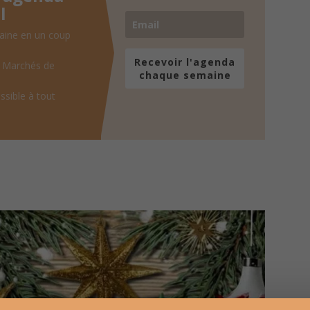
l
aine en un coup
Recevoir l'agenda
, Marchés de
chaque semaine
ssible à tout