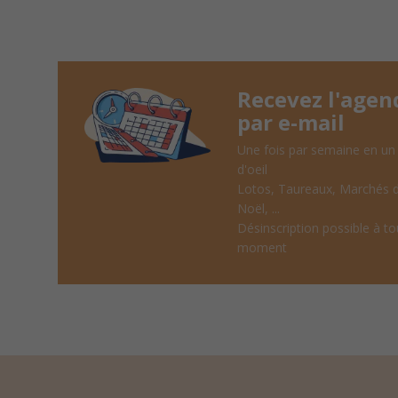
Recevez l'agen
par e-mail
Une fois par semaine en un
d'oeil
Lotos, Taureaux, Marchés 
Noël, ...
Désinscription possible à to
moment