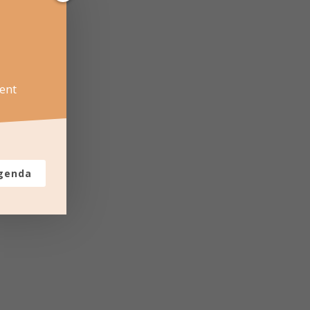
ent
agenda