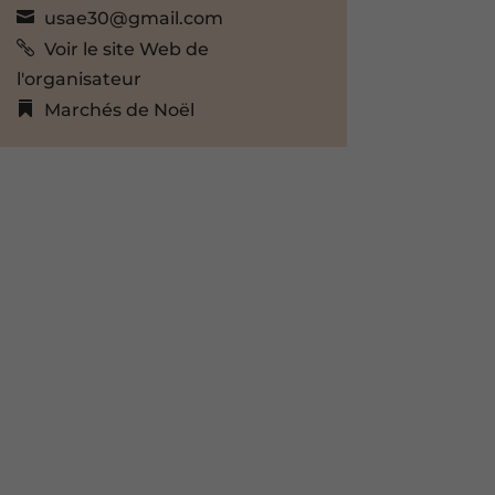
usae30@gmail.com
Voir le site Web de
l'organisateur
Marchés de Noël