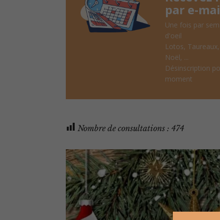
par e-mai
Une fois par sem
d'oeil
Lotos, Taureaux
Noël, ...
Désinscription po
moment
Nombre de consultations :
474