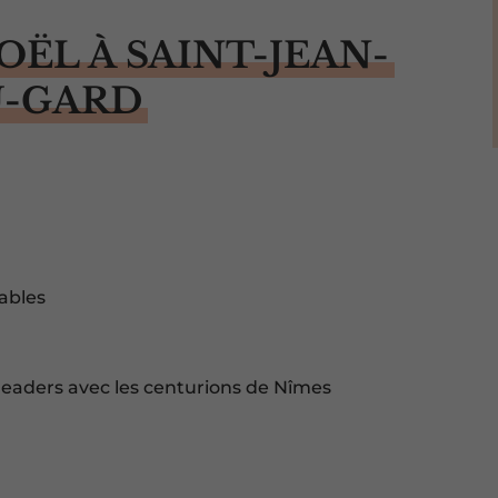
ËL À SAINT-JEAN-
-GARD
ables
eaders avec les centurions de Nîmes