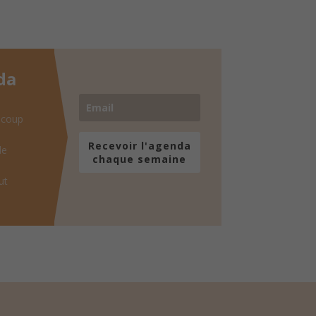
da
 coup
Recevoir l'agenda
de
chaque semaine
ut