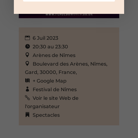
6 Juil 2023
20:30 au 23:30
Arènes de Nîmes
Boulevard des Arènes, Nîmes,
Gard, 30000, France,
+ Google Map
Festival de Nîmes
Voir le site Web de
l'organisateur
Spectacles