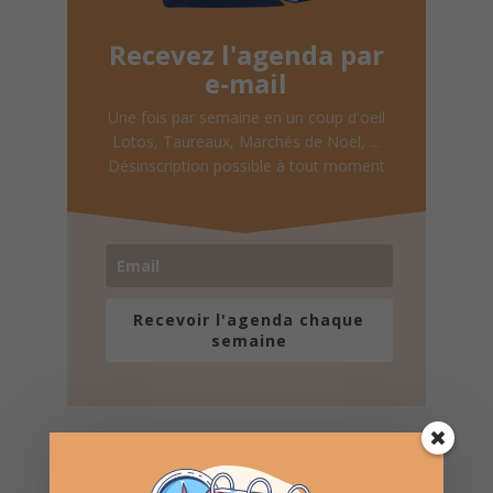
Recevez l'agenda par
e-mail
Une fois par semaine en un coup d'oeil
Lotos, Taureaux, Marchés de Noël, ...
Désinscription possible à tout moment
Recevoir l'agenda chaque
semaine
Nombre de consultations :
545