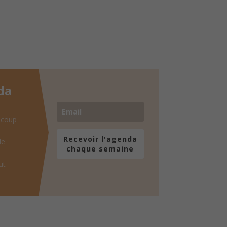
da
 coup
Recevoir l'agenda
de
chaque semaine
ut