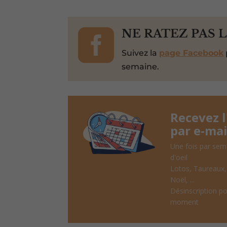

NE RATEZ PAS 
Suivez la
page Facebook
semaine.
Recevez 
par e-mai
Une fois par sem
d'oeil
Lotos, Taureaux
Noël, ...
Désinscription po
moment