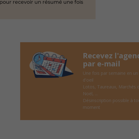
pour recevoir un résumé une fois
Recevez l'agen
par e-mail
Une fois par semaine en un
d'oeil
Lotos, Taureaux, Marchés 
Noël, ...
Désinscription possible à to
moment