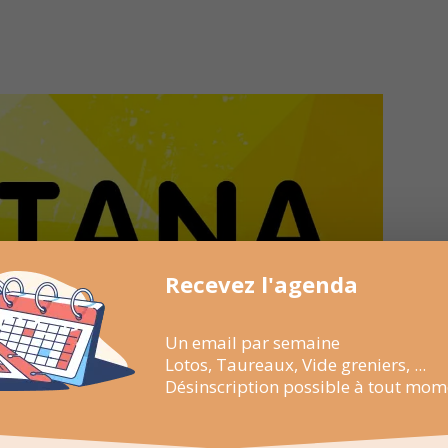
Recevez l'agenda
Un email par semaine
Lotos, Taureaux, Vide greniers, ...
Désinscription possible à tout mom