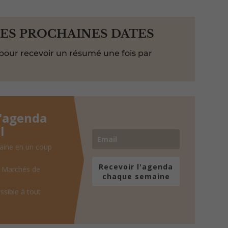
LES PROCHAINES DATES
pour recevoir un résumé une fois par
l'agenda
l
aine en un coup
Recevoir l'agenda
, Marchés de
chaque semaine
ssible à tout