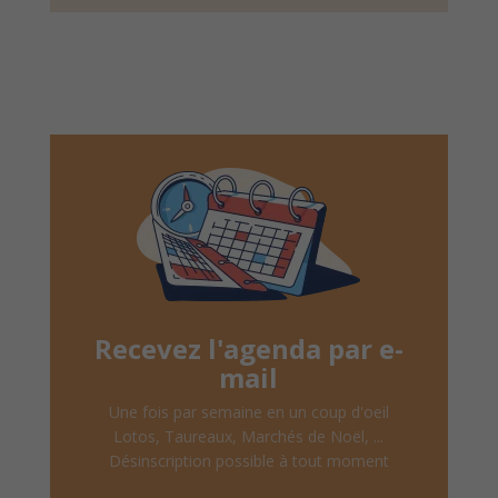
Recevez l'agenda par e-
mail
Une fois par semaine en un coup d'oeil
Lotos, Taureaux, Marchés de Noël, ...
Désinscription possible à tout moment