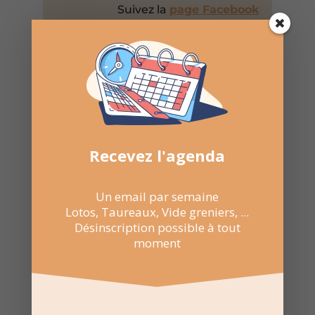
Suivez la
page Facebook
pour recevoir un résumé
une fois par semaine.
Recevez l'agenda
Un email par semaine
Lotos, Taureaux, Vide greniers, ...
Recevez l'agenda par
Désinscription possible à tout
e-mail
moment
Une fois par semaine en un coup d'oeil
Lotos, Taureaux, Marchés de Noël, ...
Désinscription possible à tout moment