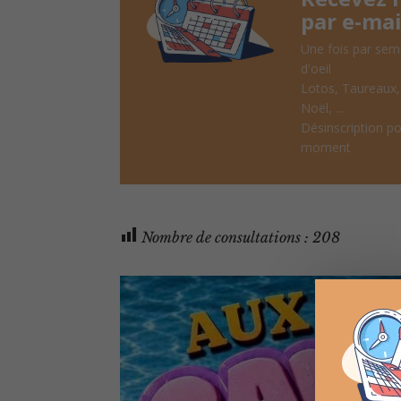
par e-mai
Une fois par sem
d'oeil
Lotos, Taureaux
Noël, ...
Désinscription po
moment
Nombre de consultations :
208