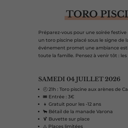
TORO PISC
Préparez-vous pour une soirée festive 
un toro piscine placé sous le signe de la
événement promet une ambiance estiv
toute la famille. Pensez à venir tôt : l
SAMEDI 04 JUILLET 2026
🕘 21h : Toro piscine aux arènes de Ca
🎟️ Entrée : 3€
👧 Gratuit pour les -12 ans
🐂 Bétail de la manade Varona
🍹 Buvette sur place
⚠️ Places limitées