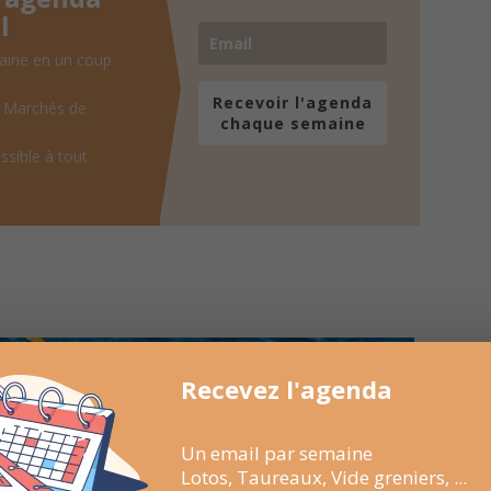
l
aine en un coup
Recevoir l'agenda
, Marchés de
chaque semaine
ssible à tout
Recevez l'agenda
Un email par semaine
Lotos, Taureaux, Vide greniers, ...