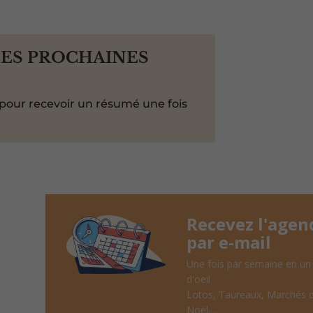
LES PROCHAINES
pour recevoir un résumé une fois
Recevez l'agen
par e-mail
Une fois par semaine en un
d'oeil
Lotos, Taureaux, Marchés 
Noël, ...