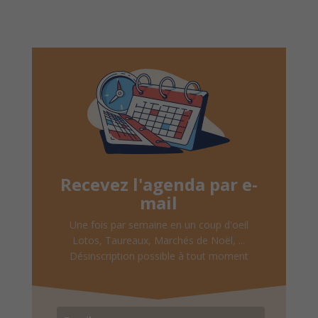
Recevez l'agenda par e-
mail
Une fois par semaine en un coup d'oeil
Lotos, Taureaux, Marchés de Noël, ...
Désinscription possible à tout moment