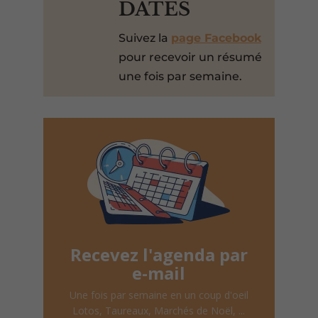
DATES
Suivez la
page Facebook
pour recevoir un résumé
une fois par semaine.
Recevez l'agenda par
e-mail
Une fois par semaine en un coup d'oeil
Lotos, Taureaux, Marchés de Noël, ...