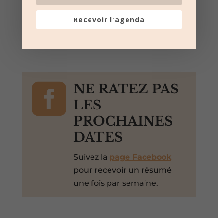
l'organisateur
Toro Piscine et Toro Mousse
Recevoir l'agenda

NE RATEZ PAS
LES
PROCHAINES
DATES
Suivez la
page Facebook
pour recevoir un résumé
une fois par semaine.