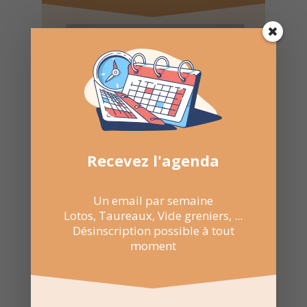
Recevoir l'agenda chaque
semaine
Recevez l'agenda
Nombre de consultations :
1 735
Un email par semaine
Lotos, Taureaux, Vide greniers, ...
Désinscription possible à tout
moment