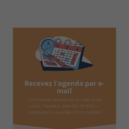
Recevez l'agenda par e-
mail
Une fois par semaine en un coup d'oeil
Lotos, Taureaux, Marchés de Noël, ...
Désinscription possible à tout moment