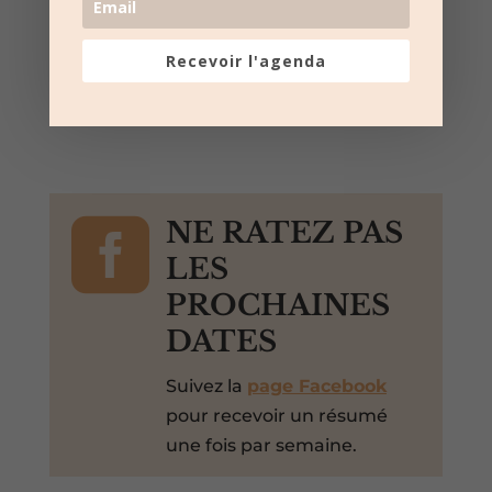
Sommières, Gard, 30250, France,
+ Google Map
Recevoir l'agenda
Toro Piscine et Toro Mousse

NE RATEZ PAS
LES
PROCHAINES
DATES
Suivez la
page Facebook
pour recevoir un résumé
une fois par semaine.