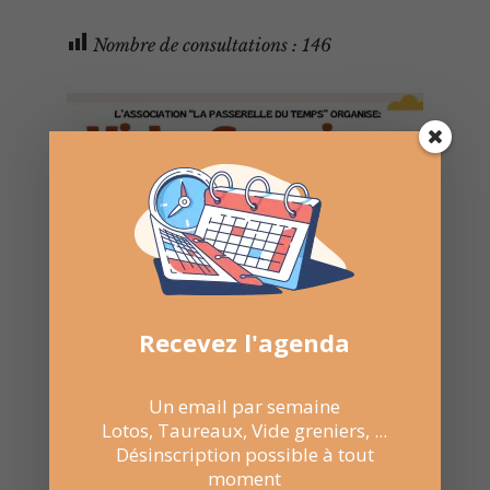
Nombre de consultations :
146
Recevez l'agenda
Un email par semaine
Lotos, Taureaux, Vide greniers, ...
Désinscription possible à tout
16 Mar 2025
moment
09:00 au 17:00