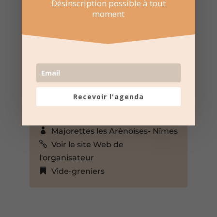
Désinscription possible à tout
moment
27 Avr 2025
07:00 au 14:00
Salle municipale Kaufmann à
Nîmes
Chemin du Pont des Îles 492,
Recevoir l'agenda
Nîmes, Gard, 30000, France,
+ Google Map
Majorettes les Arènoises- Nîmes
Voir le site Web de
l'organisateur
Vide-greniers