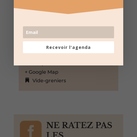
20 Sep 2025
07:00 au 16:00
Ville de Saint-Gilles
Recevoir l'agenda
Saint-Gilles, Gard, 30800,
France,
+ Google Map
Vide-greniers

NE RATEZ PAS
LES