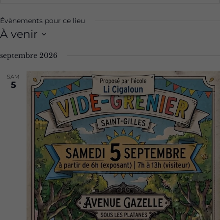
Évènements pour ce lieu
À venir
Sélectionnez
septembre 2026
une
date.
SAM
5