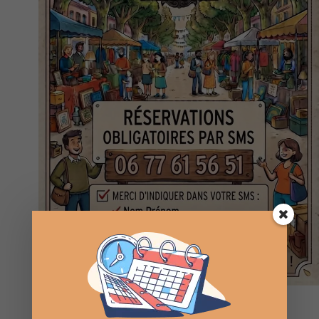
5 Sep à 07:00
au
13:00