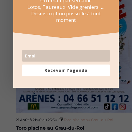
Un email par semaine
Lotos, Taureaux, Vide greniers, ...
Désinscription possible à tout
moment
Recevoir l'agenda
21 Août à 21:00
au
23:30
Toro piscine au Grau-du-Roi
Toro piscine au Grau-du-Roi