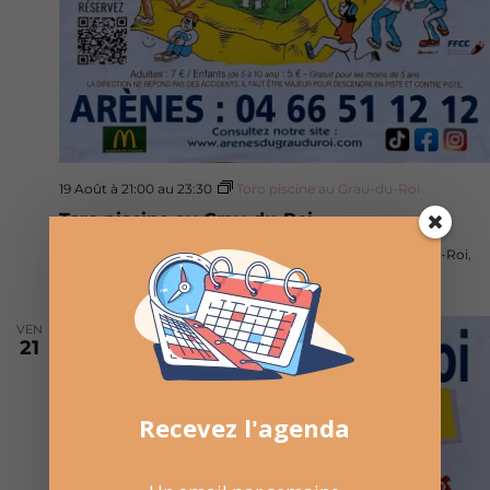
19 Août à 21:00
au
23:30
Toro piscine au Grau-du-Roi
Toro piscine au Grau-du-Roi
Arènes du Grau du Roi
Route d'Aigues Mortes, Le Grau-du-Roi,
Occitanie, France
VEN
21
Recevez l'agenda