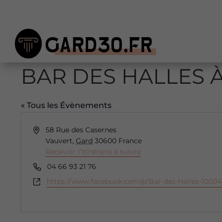
BAR DES HALLES 
« Tous les Évènements
Adresse
58 Rue des Casernes
Vauvert
,
Gard
30600
France
Recevoir l’Itinéraire à suivre
Téléphone
04 66 93 21 76
Site
https://www.facebook.com/p/Bar-des-Halles-10004
web