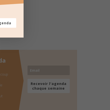
agenda
da
 coup
Recevoir l'agenda
de
chaque semaine
ut