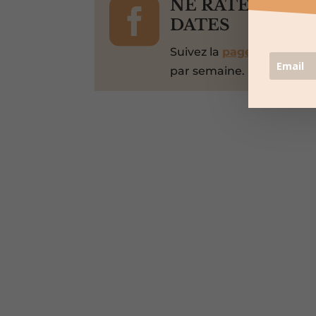

NE RATEZ PAS 
DATES
Suivez la
page Facebook
par semaine.