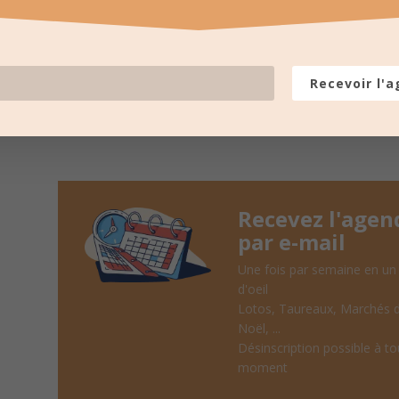
LES PROCHAINES
pour recevoir un résumé une fois
Recevoir l'
Recevez l'agen
par e-mail
Une fois par semaine en un
d'oeil
Lotos, Taureaux, Marchés 
Noël, ...
Désinscription possible à to
moment