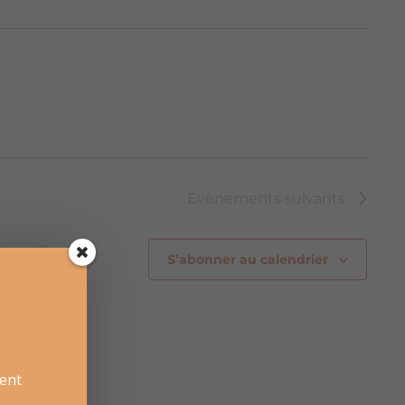
Évènements
suivants
S’abonner au calendrier
ent