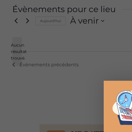
Évènements pour ce lieu
À venir
Aujourd’hui
Sélectionnez
une
Aucun
date.
résultat
Notice
trouvé.
Évènements
précédents