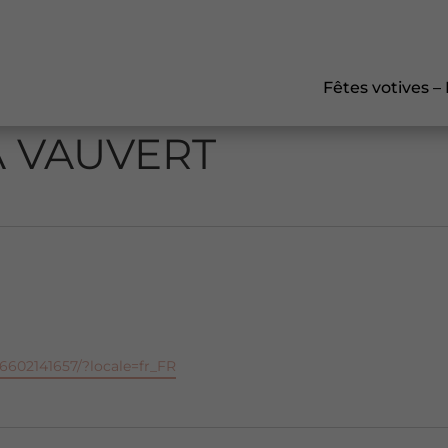
Fêtes votives –
À VAUVERT
6602141657/?locale=fr_FR