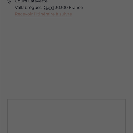
Adresse
Cours Lafayette
Vallabrègues
,
Gard
30300
France
Recevoir l’Itinéraire à suivre