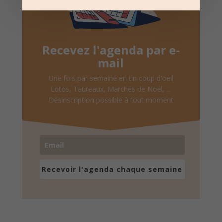
Recevez l'agenda par e-
mail
Une fois par semaine en un coup d'oeil
Lotos, Taureaux, Marchés de Noël, ...
Désinscription possible à tout moment
Recevoir l'agenda chaque semaine