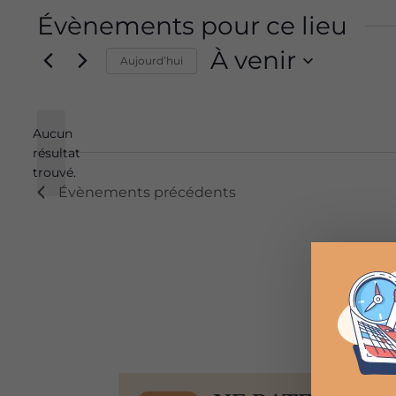
Évènements pour ce lieu
À venir
Aujourd’hui
Sélectionnez
une
Aucun
date.
résultat
Notice
trouvé.
Évènements
précédents