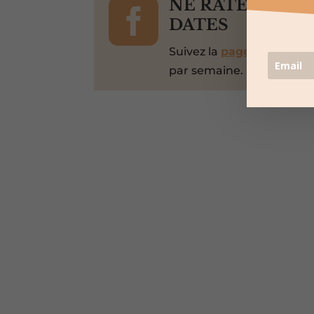

NE RATEZ PAS 
DATES
Suivez la
page Facebook
par semaine.