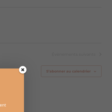
Évènements
suivants
S’abonner au calendrier
ent