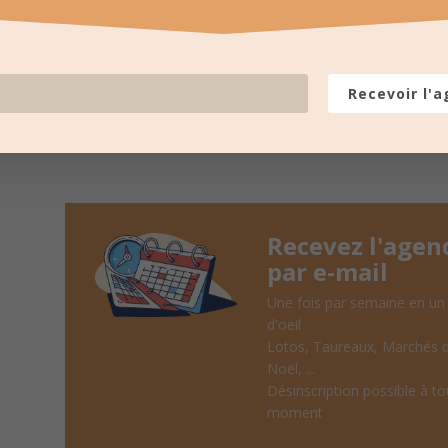
LES PROCHAINES
pour recevoir un résumé une fois
Recevoir l'
Recevez l'agen
par e-mail
Une fois par semaine en un
d'oeil
Lotos, Taureaux, Marchés 
Noël, ...
Désinscription possible à to
moment