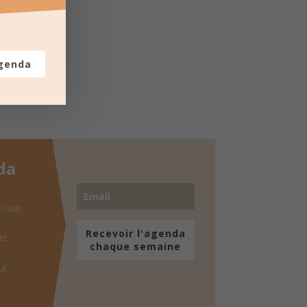
agenda
da
 coup
Recevoir l'agenda
de
chaque semaine
ut